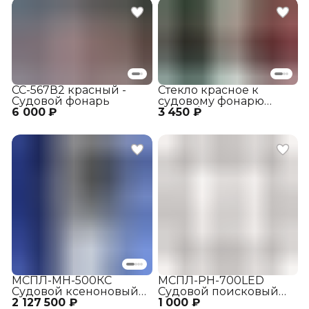
СС-567В2 красный -
Стекло красное к
Судовой фонарь
судовому фонарю
6 000 ₽
3 450 ₽
СС-566/567/568
МСПЛ-МН-500КС
МСПЛ-РН-700LED
Судовой ксеноновый
Судовой поисковый
2 127 500 ₽
поисковый прожектор
1 000 ₽
прожектор