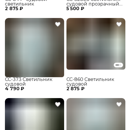
светильник
судовой прозрачный
2 875 ₽
5 500 ₽
со скошенным,
срезанным наружным
отражателем
СС-373 Светильник
СС-860 Светильник
судовой
судовой
4 790 ₽
2 875 ₽