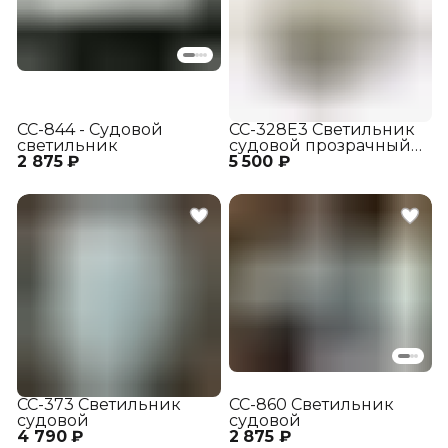
СС-844 - Судовой
СС-328Е3 Светильник
светильник
судовой прозрачный
2 875 ₽
5 500 ₽
со скошенным,
срезанным наружным
отражателем
СС-373 Светильник
СС-860 Светильник
судовой
судовой
4 790 ₽
2 875 ₽