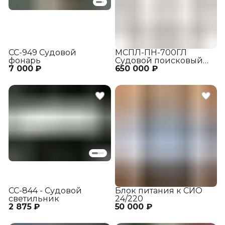
СС-949 Судовой
МСПЛ-ПН-700ГЛ
фонарь
Судовой поисковый
7 000 ₽
650 000 ₽
прожектор
СС-844 - Судовой
Блок питания к СИО
светильник
24/220
2 875 ₽
50 000 ₽