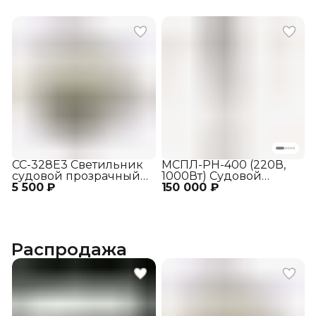
СС-328Е3 Светильник
МСПЛ-РН-400 (220В,
судовой прозрачный
1000Вт) Судовой
5 500 ₽
со скошенным,
150 000 ₽
поисковый прожектор
срезанным наружным
с ручным
отражателем
дистанционным
управлением
Распродажа