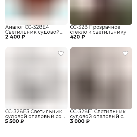
Аналог СС-328Е4
СС-328 Прозрачное
Светильник судовой
стекло к светильнику
2 400 ₽
красный
420 ₽
СС-328Е3 Светильник
СС-328Е1 Светильник
судовой опаловый со
судовой опаловый с
5 500 ₽
скошенным,
3 000 ₽
защитной сеткой
срезанным наружным
отражателем