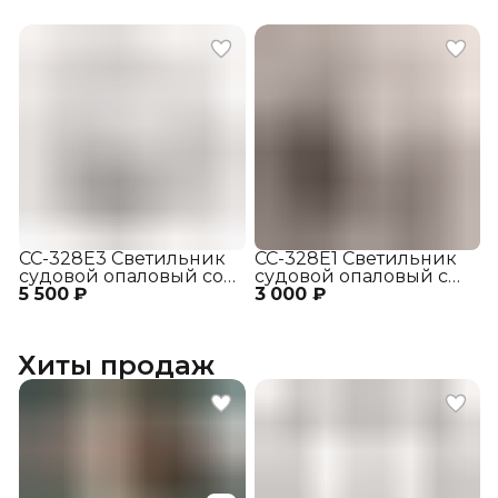
СС-328Е3 Светильник
СС-328Е1 Светильник
судовой опаловый со
судовой опаловый с
5 500 ₽
скошенным,
3 000 ₽
защитной сеткой
срезанным наружным
отражателем
Хиты продаж