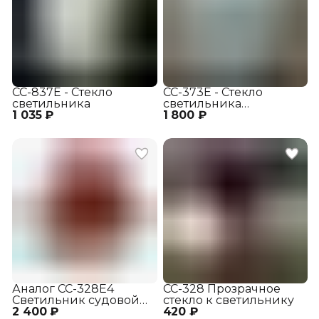
СС-837Е - Стекло
СС-373Е - Стекло
светильника
светильника
1 035 ₽
1 800 ₽
прозрачное
Аналог СС-328Е4
СС-328 Прозрачное
Светильник судовой
стекло к светильнику
2 400 ₽
красный
420 ₽