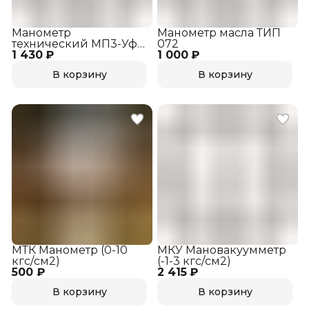
Манометр
Манометр масла ТИП
технический МП3-Уф
072
1 430 ₽
0,25 mPa, кл. 1,5
1 000 ₽
В корзину
В корзину
МТК Манометр (0-10
МКУ Мановакуумметр
кгс/см2)
(-1-3 кгс/см2)
500 ₽
2 415 ₽
В корзину
В корзину