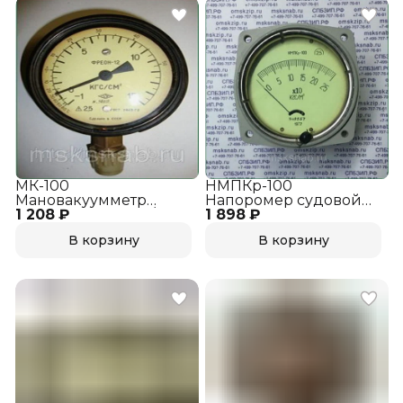
МК-100
НМПКр-100
Мановакуумметр
Напоромер судовой
1 208 ₽
фреон-12 (-1-15 кгс/см2)
1 898 ₽
(0-0,6 KPa)
В корзину
В корзину