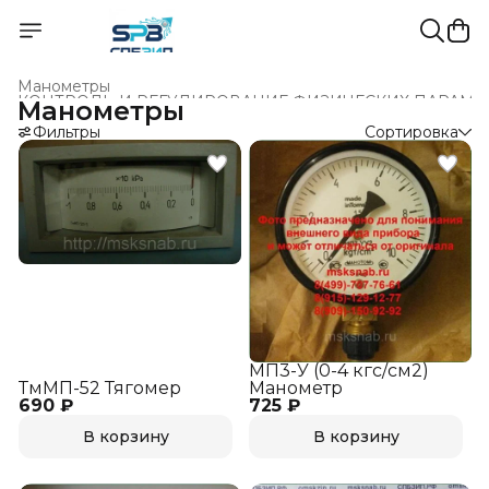
Манометры
КОНТРОЛЬ И РЕГУЛИРОВАНИЕ ФИЗИЧЕСКИХ ПАРАМЕ
Манометры
Главная
›
Фильтры
Сортировка
МП3-У (0-4 кгс/см2)
ТмМП-52 Тягомер
Манометр
690 ₽
725 ₽
В корзину
В корзину