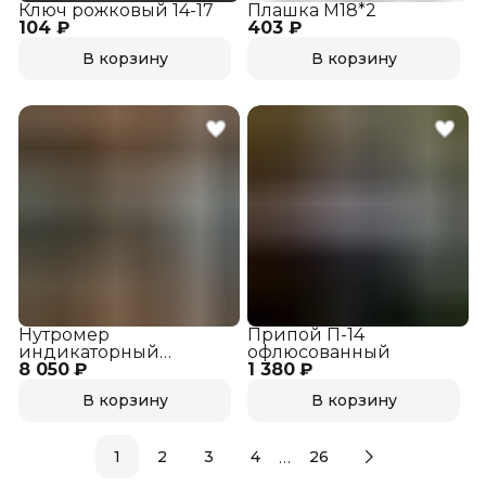
Ключ рожковый 14-17
Плашка М18*2
104 ₽
403 ₽
В корзину
В корзину
Нутромер
Припой П-14
индикаторный
офлюсованный
8 050 ₽
НИ-50А 18-50
1 380 ₽
В корзину
В корзину
…
1
2
3
4
26