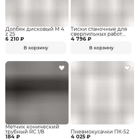
Долбяк дисковый М 4
Тиски станочные для
z 25
сверлильных работ
6 210 ₽
4 796 ₽
120мм
В корзину
В корзину
Метчик конический
трубный RC 1/8
Пневмокусачки ПК-52
184 ₽
4 025 ₽