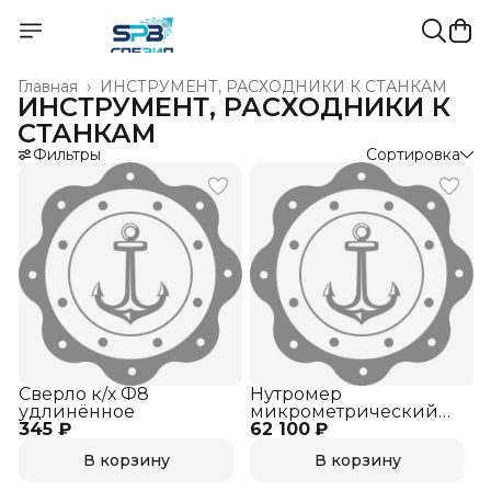
Главная
›
ИНСТРУМЕНТ, РАСХОДНИКИ К СТАНКАМ
ИНСТРУМЕНТ, РАСХОДНИКИ К
СТАНКАМ
Фильтры
Сортировка
Сверло к/х Ф8
Нутромер
удлинённое
микрометрический
345 ₽
62 100 ₽
НМ 600-2500
В корзину
В корзину