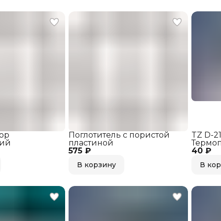
ор
Поглотитель с пористой
TZ D-2
ий
пластиной
Термо
575 ₽
40 ₽
216°C 2
В корзину
В ко