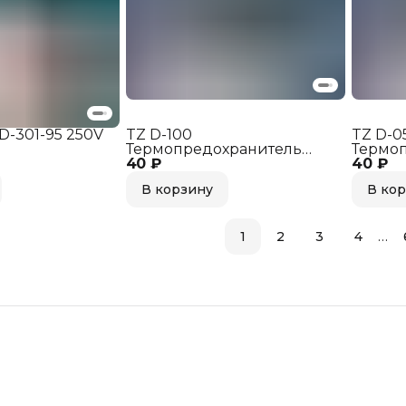
D-301-95 250V
TZ D-100
TZ D-0
Термопредохранитель
Термо
40 ₽
100°C 250V 10A
40 ₽
50°C 2
В корзину
В ко
…
1
2
3
4