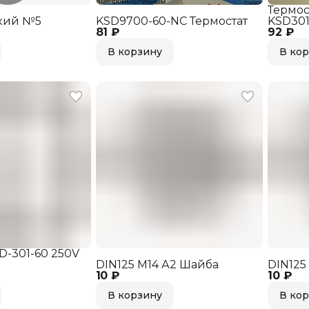
Термос
кий №5
KSD9700-60-NC Термостат
KSD301
81 ₽
92 ₽
В корзину
В ко
D-301-60 250V
DIN125 M14 А2 Шайба
DIN125
10 ₽
10 ₽
В корзину
В ко