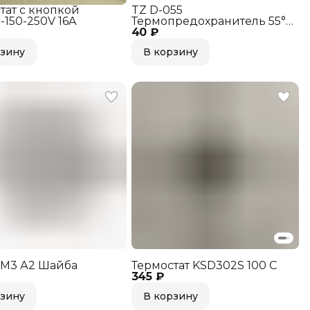
тат с кнопкой
TZ D-055
-150-250V 16A
Термопредохранитель 55°C
40 ₽
250V 10A
рзину
В корзину
 M3 А2 Шайба
Термостат KSD302S 100 С
345 ₽
рзину
В корзину