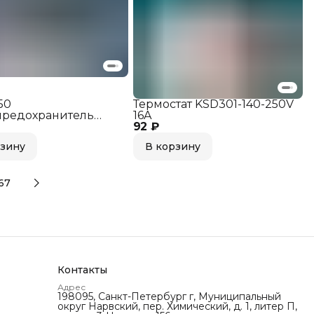
50
Термостат KSD301-140-250V
предохранитель
16A
50V 10A
92 ₽
рзину
В корзину
67
Контакты
Адрес
198095, Санкт-Петербург г, Муниципальный
округ Нарвский‚ пер. Химический, д. 1, литер П,