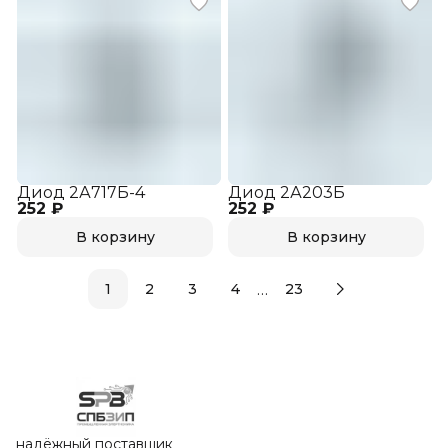
Диод 2А717Б-4
Диод 2А203Б
252 ₽
252 ₽
В корзину
В корзину
…
1
2
3
4
23
надёжный поставщик