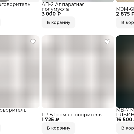
оговоритель
АП-2 Аппаратная
полумуфта
МЭМ-6
3 000 ₽
2 875 
В корзину
В ко
говоритель
МВ-7 
ГР-8 Громкоговоритель
РЯБИ
1 725 ₽
16 500
В корзину
В ко