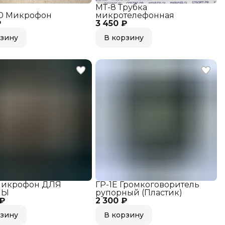
МТ-8 Трубка
0 Микрофон
микротелефонная
₽
3 450 ₽
рзину
В корзину
Микрофон ДЛЯ
ГР-1Е Громкоговоритель
НЫ
рупорный (Пластик)
 ₽
2 300 ₽
рзину
В корзину