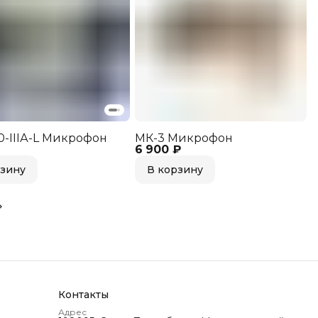
-IIIА-L Микрофон
МК-3 Микрофон
6 900 ₽
рзину
В корзину
Контакты
Адрес