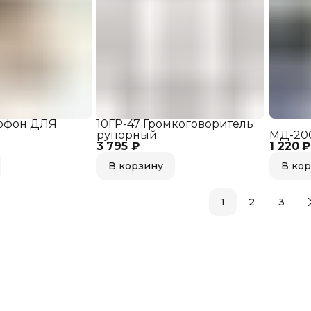
офон ДЛЯ
10ГР-47 Громкоговоритель
рупорный
МД-200
3 795 ₽
1 220 ₽
В корзину
В ко
1
2
3