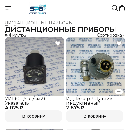
ДИСТАНЦИОННЫЕ ПРИБОРЫ
Приборы для измерения и регулирования давления
›
ДИСТАНЦИОННЫЕ ПРИБОРЫ
КОНТРОЛЬ И РЕГУЛИРОВАНИЕ ФИЗИЧЕСКИХ ПАРАМЕ
Главная
Фильтры
›
Сортировка
УИ1 (0-1,5 кг/см2)
ИД-15 сер.3 Датчик
Указатель
индуктивный
4 025 ₽
2 875 ₽
В корзину
В корзину