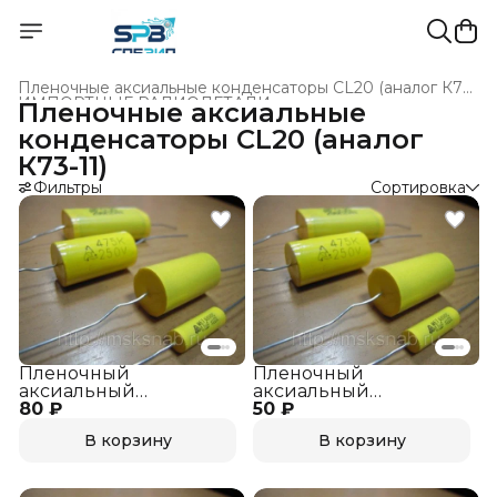
Пленочные аксиальные конденсаторы СL20 (аналог К73-11)
ИМПОРТНЫЕ РАДИОДЕТАЛИ
›
Пленочные аксиальные
РАДИОДЕТАЛИ И РАДИОЭЛЕКТРОННЫЕ КОМПОНЕНТ
конденсаторы СL20 (аналог
Главная
›
К73-11)
Фильтры
Сортировка
Пленочный
Пленочный
аксиальный
аксиальный
80 ₽
конденсатор CL-20 2,2
50 ₽
конденсатор CL-20
mkf 250v Аналог К73-11
0,22 mkf 250v Аналог
В корзину
В корзину
К73-11