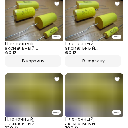
Пленочный
Пленочный
аксиальный
аксиальный
40 ₽
конденсатор CL-20
60 ₽
конденсатор CL-20 1
0,56 mkf 160v Аналог
mkf 160v Аналог К73-11
В корзину
В корзину
К73-11
Пленочный
Пленочный
аксиальный
аксиальный