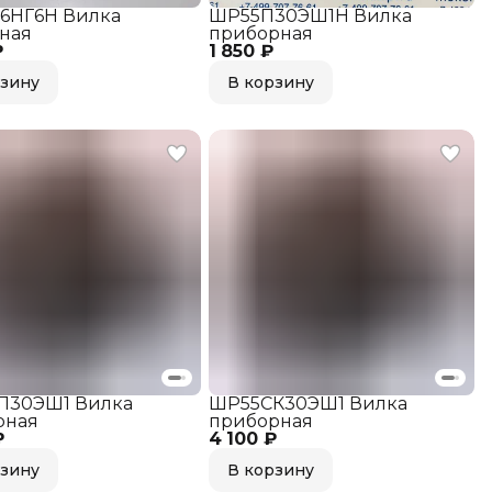
6НГ6Н Вилка
ШР55П30ЭШ1Н Вилка
ная
приборная
₽
1 850 ₽
рзину
В корзину
П30ЭШ1 Вилка
ШР55СК30ЭШ1 Вилка
рная
приборная
₽
4 100 ₽
рзину
В корзину