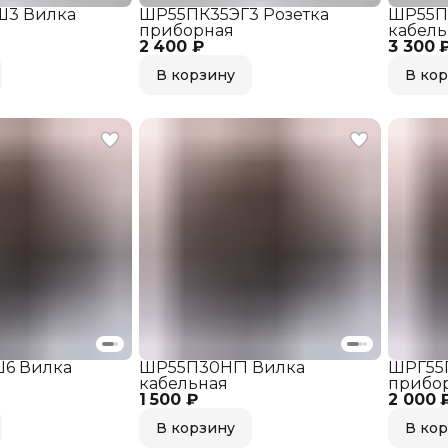
3 Вилка
ШР55ПК35ЭГ3 Розетка
ШР55П
приборная
кабель
2 400 ₽
3 300 
В корзину
В ко
6 Вилка
ШР55П30НГ1 Вилка
ШРГ55
кабельная
прибо
1 500 ₽
2 000 
В корзину
В ко