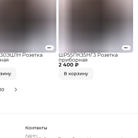
30ЭШ1Н Розетка
ШР55ПК35НГ3 Розетка
ная
приборная
2 400 ₽
рзину
В корзину
10
Контакты
Адрес