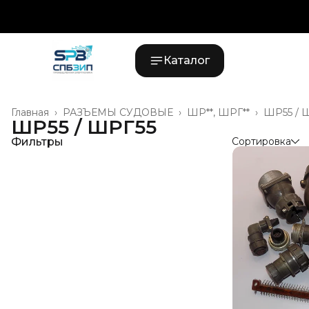
Каталог
Главная
›
РАЗЪЁМЫ СУДОВЫЕ
›
ШР**, ШРГ**
›
ШР55 / 
ШР55 / ШРГ55
Фильтры
Сортировка