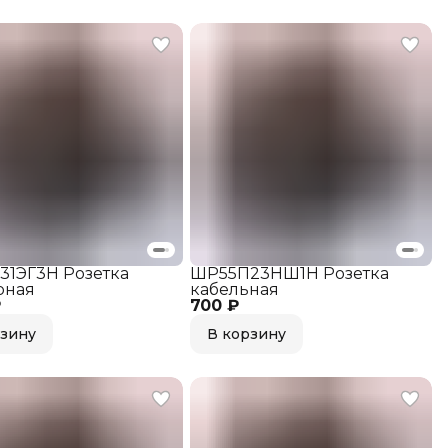
1ЭГ3Н Розетка
ШР55П23НШ1Н Розетка
рная
кабельная
₽
700 ₽
рзину
В корзину