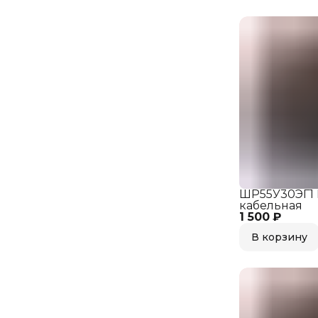
ШР55У30ЭГ1
кабельная
1 500 ₽
В корзину