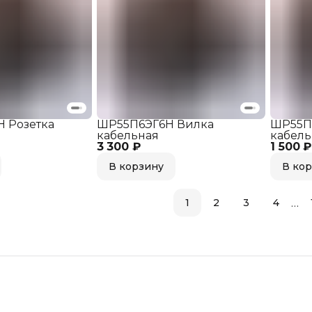
 Розетка
ШР55П6ЭГ6Н Вилка
ШР55П
кабельная
кабель
3 300 ₽
1 500 ₽
В корзину
В ко
…
1
2
3
4