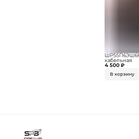
ШР55П6ЭШ6Н
кабельная
4 500 ₽
В корзину