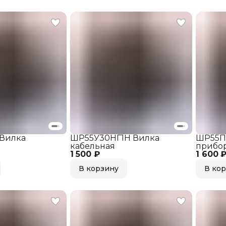
 Вилка
ШР55У30НГ1Н Вилка
ШР55П3
кабельная
прибо
1 500 ₽
1 600 
В корзину
В ко