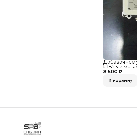
Добавочное 
Р1823 к мега
8 500 ₽
м1503, м1603
В корзину