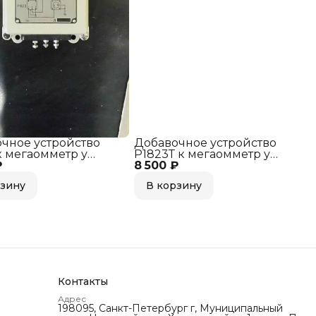
чное устройство
Добавочное устройство
к мегаомметр у
Р1823Т к мегаомметр у
₽
м1603, 127В
8 500 ₽
м1503, м1603, 127В
рзину
В корзину
Контакты
Адрес
198095, Санкт-Петербург г, Муниципальный