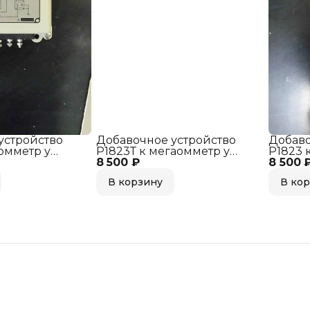
устройство
Добавочное устройство
Добаво
омметр у
Р1823Т к мегаомметр у
Р1823 
, 220В
8 500 ₽
м1503, м1603, 220В
8 500 
м1503, 
В корзину
В ко