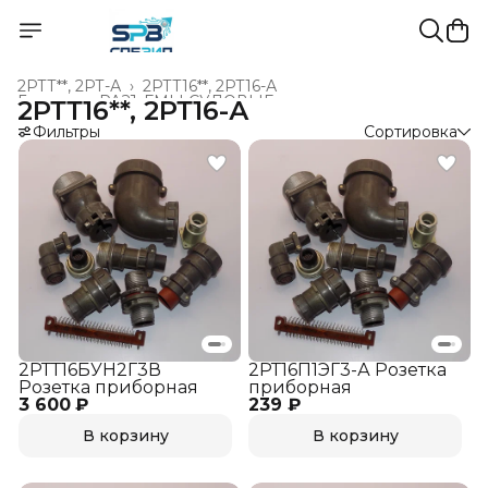
2РТТ**, 2РТ-А
›
2РТТ16**, 2РТ16-А
Главная
›
РАЗЪЁМЫ СУДОВЫЕ
›
2РТТ16**, 2РТ16-А
Фильтры
Сортировка
2РТТ16БУН2Г3В
2РТ16П1ЭГ3-А Розетка
Розетка приборная
приборная
3 600 ₽
239 ₽
В корзину
В корзину