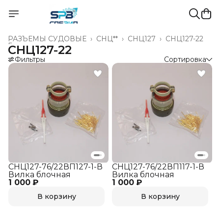
РАЗЪЁМЫ СУДОВЫЕ
›
СНЦ**
›
СНЦ127
›
СНЦ127-22
Главная
›
СНЦ127-22
Фильтры
Сортировка
СНЦ127-76/22ВП127-1-В
СНЦ127-76/22ВП117-1-В
Вилка блочная
Вилка блочная
1 000 ₽
1 000 ₽
В корзину
В корзину