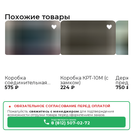
Похожие товары
Коробка
Коробка КРТ-10М (с
Держа
соединительная
замком)
предо
575 ₽
КС3-2
224 ₽
750 ₽
ДВП8-
ОБЯЗАТЕЛЬНОЕ СОГЛАСОВАНИЕ ПЕРЕД ОПЛАТОЙ
Пожалуйста,
свяжитесь с менеджером
для подтверждения
возможности отгрузки товара перед оформлением заказа.
ПОДТВЕРДИТЬ ЗАКАЗ
8 (812) 507-02-72