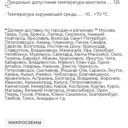
- Предельно допустимая температура кристалла ...... 125
°С;
- Температура окружающей среды ...... -10... +70 °С.
**Делаем доставку по городам и регионам: ** Москва,
Тверь, Тула, Брянск, Липецк, Смоленск, Нижний
Новгород, Ярославль, Вологда, Санкт-Петербург,
Петрозаводск, Казань, Ульяновск, Пенза, Самара,
Саратов, Волгоград, Ростов-на-Дону, Краснодар,
Ставрополь, Владикавказ, Махачкала, Уфа, Оренбург,
Челябинск, Мурманск, Салехард, Ханты-Мансийск, Омск,
Тюмень, Барнаул, Абакан, Красноярск, Иркутск, Чита,
Хабаровск, Владивосток, Майкоп, Улан-Удэ, Горно-
Алтайск, Назрань, Нальчик, Элиста, Черкесск,
Петрозаводск, Сыктывкар, Йошкар-Ола, Саранск, Якутск,
Казань, Кызыл, Ижевск, Чебоксары, Благовещенск,
Архангельск, Астрахань, Белгород, Владимир, Воронеж,
Иваново, Калининград, Калуга, Петропавловск-
Камчатский, Кемерово, Киров, Кострома, Курган, Курск,
Магадан, Великий Новгород, Новосибирск, Орел,
Пермь, Псков, Рязань, Южно-Сахалинск, Екатеринбург,
Тамбов, Томск, Анадырь и т.д.
МИКРОСХЕМЫ