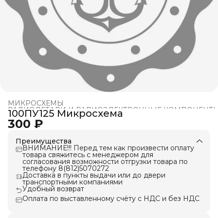
МИКРОСХЕМЫ
РАДИОДЕТАЛИ И РАДИОЭЛЕКТРОННЫЕ КОМПОНЕНТ
100ПУ125 Микросхема
Главная
›
300 ₽
Преимущества
ВНИМАНИЕ!!! Перед тем как произвести оплату
товара свяжитесь с менеджером для
согласования возможности отгрузки товара по
телефону 8(812)5070272
Доставка в пункты выдачи или до двери
транспортными компаниями
Удобный возврат
Оплата по выставленному счёту с НДС и без НДС