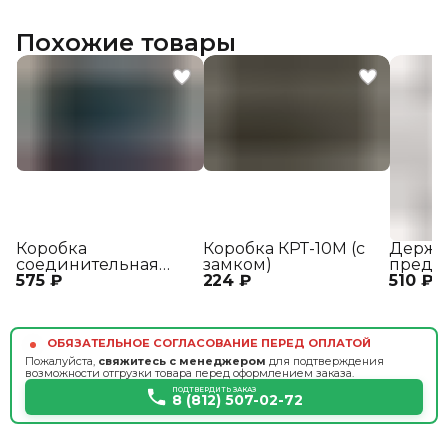
Похожие товары
Коробка
Коробка КРТ-10М (с
Держа
соединительная
замком)
предо
575 ₽
КС3-2
224 ₽
510 ₽
ДПВ
ОБЯЗАТЕЛЬНОЕ СОГЛАСОВАНИЕ ПЕРЕД ОПЛАТОЙ
Пожалуйста,
свяжитесь с менеджером
для подтверждения
возможности отгрузки товара перед оформлением заказа.
ПОДТВЕРДИТЬ ЗАКАЗ
8 (812) 507-02-72