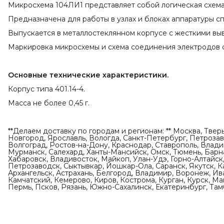
Микросхема 104ЛИ1 представляет собой логическая схем
Предназначена для работы в узлах и блоках аппаратуры с
Выпускается в металлостеклянном корпусе с жесткими вы
Маркировка микросхемы и схема соединения электродов с
Основные технические характеристики.
Корпус типа 401.14-4.
Масса не более 0,45 г.
**Делаем доставку по городам и регионам: ** Москва, Твер
Новгород, Ярославль, Вологда, Санкт-Петербург, Петрозаво
Волгоград, Ростов-на-Дону, Краснодар, Ставрополь, Влади
Мурманск, Салехард, Ханты-Мансийск, Омск, Тюмень, Барна
Хабаровск, Владивосток, Майкоп, Улан-Удэ, Горно-Алтайск,
Петрозаводск, Сыктывкар, Йошкар-Ола, Саранск, Якутск, К
Архангельск, Астрахань, Белгород, Владимир, Воронеж, Ив
Камчатский, Кемерово, Киров, Кострома, Курган, Курск, М
Пермь, Псков, Рязань, Южно-Сахалинск, Екатеринбург, Тамб