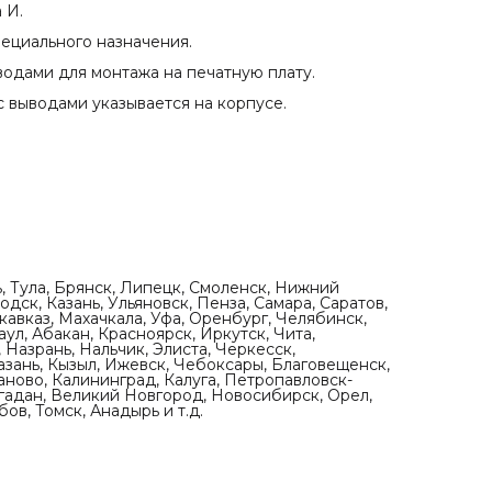
а И.
пециального назначения.
водами для монтажа на печатную плату.
 выводами указывается на корпусе.
ь, Тула, Брянск, Липецк, Смоленск, Нижний
дск, Казань, Ульяновск, Пенза, Самара, Саратов,
кавказ, Махачкала, Уфа, Оренбург, Челябинск,
ул, Абакан, Красноярск, Иркутск, Чита,
 Назрань, Нальчик, Элиста, Черкесск,
азань, Кызыл, Ижевск, Чебоксары, Благовещенск,
аново, Калининград, Калуга, Петропавловск-
агадан, Великий Новгород, Новосибирск, Орел,
ов, Томск, Анадырь и т.д.