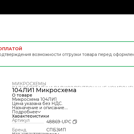
 ОПЛАТОЙ
одтверждения возможности отгрузки товара перед оформле
МИКРОСХЕМЫ
РАДИОДЕТАЛИ И РАДИОЭЛЕКТРОННЫЕ КОМПОНЕ
104ЛИ1 Микросхема
Главная
›
О товаре
Микросхема 104ЛИ1
Цена указана без НДС.
Назначение и описание.
Микросхема 104ЛИ1 представляет собой логическая с
Подробнее
И.
Характеристики
Предназначена для работы в узлах и блоках аппаратур
Артикул
48869-UPC
специального назначения.
Выпускается в металлостеклянном корпусе с жесткими
Бренд
СПБЗИП
выводами для монтажа на печатную плату.