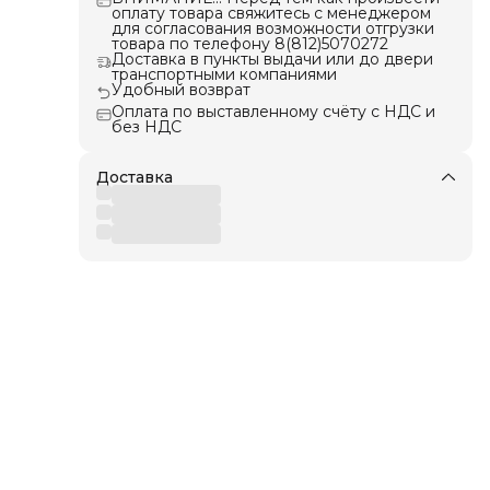
ов с
оплату товара свяжитесь с менеджером
для согласования возможности отгрузки
товара по телефону 8(812)5070272
Доставка в пункты выдачи или до двери
транспортными компаниями
ерь,
Удобный возврат
Оплата по выставленному счёту с НДС и
без НДС
ард,
Доставка
ста,
нск,
ск,
кий,