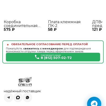
Коробка
Плата клеммная
ДПВ4-
соединительная
ПК-2
предо
575 ₽
КС3-2
58 ₽
121 ₽
ОБЯЗАТЕЛЬНОЕ СОГЛАСОВАНИЕ ПЕРЕД ОПЛАТОЙ
Пожалуйста,
свяжитесь с менеджером
для подтверждения
возможности отгрузки товара перед оформлением заказа.
ПОДТВЕРДИТЬ ЗАКАЗ
8 (812) 507-02-72
надёжный поставщик