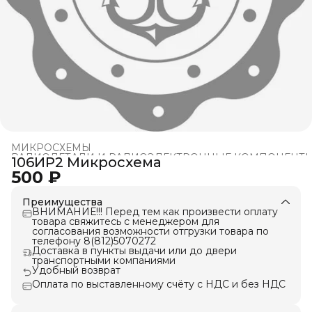
МИКРОСХЕМЫ
РАДИОДЕТАЛИ И РАДИОЭЛЕКТРОННЫЕ КОМПОНЕНТ
106ИР2 Микросхема
Главная
›
500 ₽
Преимущества
ВНИМАНИЕ!!! Перед тем как произвести оплату
товара свяжитесь с менеджером для
согласования возможности отгрузки товара по
телефону 8(812)5070272
Доставка в пункты выдачи или до двери
транспортными компаниями
Удобный возврат
Оплата по выставленному счёту с НДС и без НДС