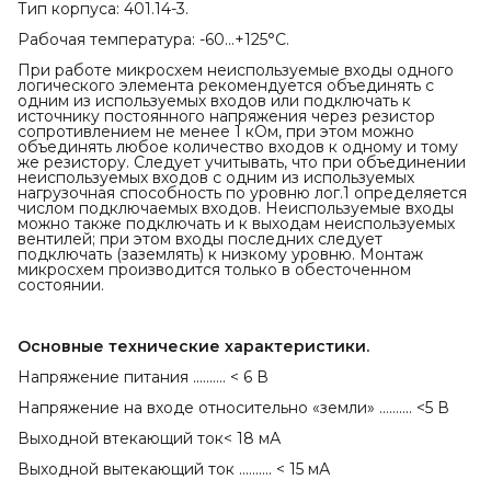
Тип корпуса: 401.14-3.
Рабочая температура: -60...+125°С.
При работе микросхем неиспользуемые входы одного
логического элемента рекомендуется объединять с
одним из используемых входов или подключать к
источнику постоянного напряжения через резистор
сопротивлением не менее 1 кОм, при этом можно
объединять любое количество входов к одному и тому
же резистору. Следует учитывать, что при объединении
неиспользуемых входов с одним из используемых
нагрузочная способность по уровню лог.1 определяется
числом подключаемых входов. Неиспользуемые входы
можно также подключать и к выходам неиспользуемых
вентилей; при этом входы последних следует
подключать (заземлять) к низкому уровню. Монтаж
микросхем производится только в обесточенном
состоянии.
Основные технические характеристики.
Напряжение питания .......... < 6 В
Напряжение на входе относительно «земли» .......... <5 В
Выходной втекающий ток< 18 мА
Выходной вытекающий ток .......... < 15 мА