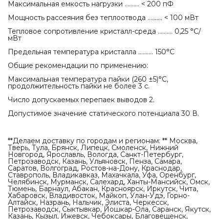
Максимальная емкость нагрузки .......... < 200 пФ
Мощность рассеяния без теплоотвода .......... < 100 мВт
Тепловое сопротивление кристалл-среда .......... 0,25 °С/
мВт
Предельная температура кристалла .......... 150°С
Общие рекомендации по применению:
Максимальная температура пайки (260 ±5)°С,
продолжительность пайки не более 3 с.
Число допускаемых перепаек выводов 2.
Допустимое значение статического потенциала 30 В.
**Делаем доставку по городам и регионам: ** Москва,
Тверь, Тула, Брянск, Липецк, Смоленск, Нижний
Новгород, Ярославль, Вологда, Санкт-Петербург,
Петрозаводск, Казань, Ульяновск, Пенза, Самара,
Саратов, Волгоград, Ростов-на-Дону, Краснодар,
Ставрополь, Владикавказ, Махачкала, Уфа, Оренбург,
Челябинск, Мурманск, Салехард, Ханты-Мансийск, Омск,
Тюмень, Барнаул, Абакан, Красноярск, Иркутск, Чита,
Хабаровск, Владивосток, Майкоп, Улан-Удэ, Горно-
Алтайск, Назрань, Нальчик, Элиста, Черкесск,
Петрозаводск, Сыктывкар, Йошкар-Ола, Саранск, Якутск,
Казань, Кызыл, Ижевск, Чебоксары, Благовещенск,