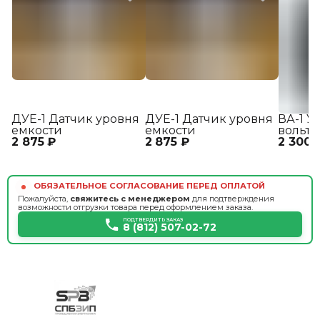
ДУЕ-1 Датчик уровня
ДУЕ-1 Датчик уровня
ВА-1 У
емкости
емкости
вольт
2 875 ₽
2 875 ₽
2 300 
ОБЯЗАТЕЛЬНОЕ СОГЛАСОВАНИЕ ПЕРЕД ОПЛАТОЙ
Пожалуйста,
свяжитесь с менеджером
для подтверждения
возможности отгрузки товара перед оформлением заказа.
ПОДТВЕРДИТЬ ЗАКАЗ
8 (812) 507-02-72