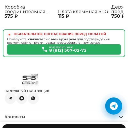
Коробка
Держа
соединительная
Плата клеммная STG
предо
575 ₽
КС3-2
115 ₽
750 ₽
ДВП8-
ОБЯЗАТЕЛЬНОЕ СОГЛАСОВАНИЕ ПЕРЕД ОПЛАТОЙ
Пожалуйста,
свяжитесь с менеджером
для подтверждения
возможности отгрузки товара перед оформлением заказа.
ПОДТВЕРДИТЬ ЗАКАЗ
8 (812) 507-02-72
надёжный поставщик
Контакты
Адрес