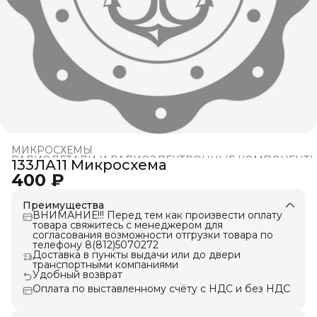
МИКРОСХЕМЫ
РАДИОДЕТАЛИ И РАДИОЭЛЕКТРОННЫЕ КОМПОНЕНТ
133ЛА11 Микросхема
Главная
›
400 ₽
Преимущества
ВНИМАНИЕ!!! Перед тем как произвести оплату
товара свяжитесь с менеджером для
согласования возможности отгрузки товара по
телефону 8(812)5070272
Доставка в пункты выдачи или до двери
транспортными компаниями
Удобный возврат
Оплата по выставленному счёту с НДС и без НДС