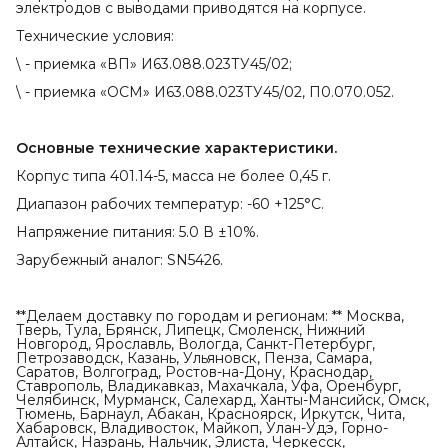
электродов с выводами приводятся на корпусе.
Технические условия:
\ - приемка «ВП» И63.088.023ТУ45/02;
\ - приемка «ОСМ» И63.088.023ТУ45/02, П0.070.052.
Основные технические характеристики.
Корпус типа 401.14-5, масса не более 0,45 г.
Диапазон рабочих температур: -60 +125°С.
Напряжение питания: 5.0 В ±10%.
Зарубежный аналог: SN5426.
**Делаем доставку по городам и регионам: ** Москва,
Тверь, Тула, Брянск, Липецк, Смоленск, Нижний
Новгород, Ярославль, Вологда, Санкт-Петербург,
Петрозаводск, Казань, Ульяновск, Пенза, Самара,
Саратов, Волгоград, Ростов-на-Дону, Краснодар,
Ставрополь, Владикавказ, Махачкала, Уфа, Оренбург,
Челябинск, Мурманск, Салехард, Ханты-Мансийск, Омск,
Тюмень, Барнаул, Абакан, Красноярск, Иркутск, Чита,
Хабаровск, Владивосток, Майкоп, Улан-Удэ, Горно-
Алтайск, Назрань, Нальчик, Элиста, Черкесск,