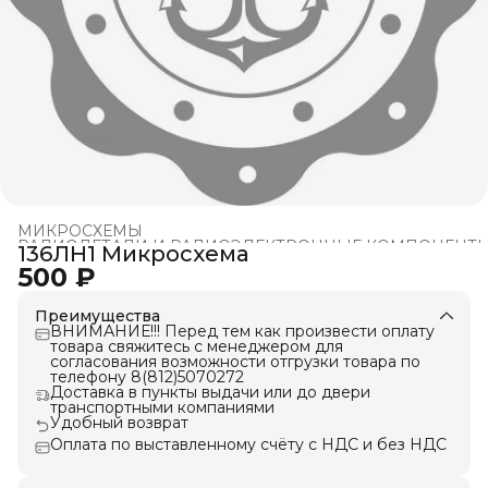
МИКРОСХЕМЫ
РАДИОДЕТАЛИ И РАДИОЭЛЕКТРОННЫЕ КОМПОНЕНТ
136ЛН1 Микросхема
Главная
›
500 ₽
Преимущества
ВНИМАНИЕ!!! Перед тем как произвести оплату
товара свяжитесь с менеджером для
согласования возможности отгрузки товара по
телефону 8(812)5070272
Доставка в пункты выдачи или до двери
транспортными компаниями
Удобный возврат
Оплата по выставленному счёту с НДС и без НДС