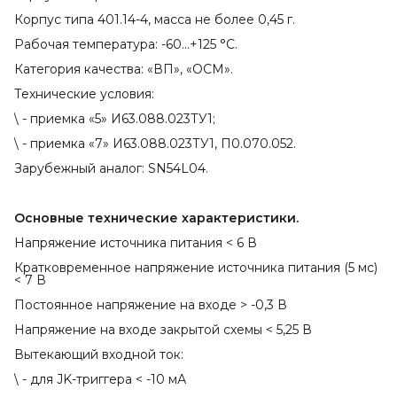
Корпус типа 401.14-4, масса не более 0,45 г.
Рабочая температура: -60...+125 °С.
Категория качества: «ВП», «ОСМ».
Технические условия:
\ - приемка «5» И63.088.023ТУ1;
\ - приемка «7» И63.088.023ТУ1, П0.070.052.
Зарубежный аналог: SN54L04.
Основные технические характеристики.
Напряжение источника питания < 6 В
Кратковременное напряжение источника питания (5 мс)
< 7 В
Постоянное напряжение на входе > -0,3 В
Напряжение на входе закрытой схемы < 5,25 В
Вытекающий входной ток:
\ - для JK-триггера < -10 мА