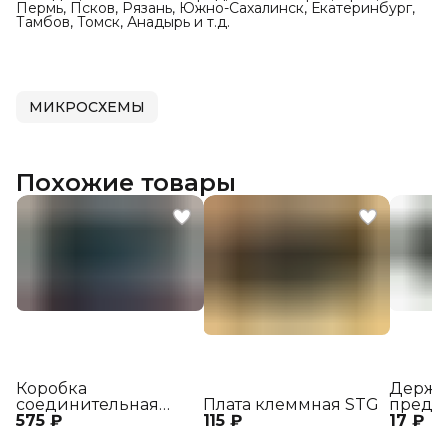
Пермь, Псков, Рязань, Южно-Сахалинск, Екатеринбург,
Тамбов, Томск, Анадырь и т.д.
МИКРОСХЕМЫ
Похожие товары
Коробка
Держа
соединительная
Плата клеммная STG
предо
575 ₽
КС3-2
115 ₽
17 ₽
ДВП6