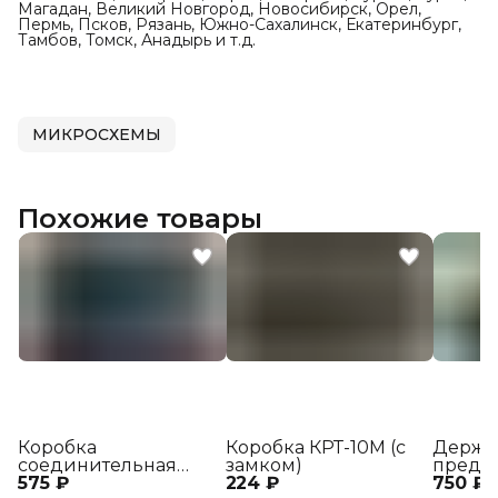
Магадан, Великий Новгород, Новосибирск, Орел,
Пермь, Псков, Рязань, Южно-Сахалинск, Екатеринбург,
Тамбов, Томск, Анадырь и т.д.
МИКРОСХЕМЫ
Похожие товары
Коробка
Коробка КРТ-10М (с
Держа
соединительная
замком)
предо
575 ₽
КС3-2
224 ₽
750 ₽
ДВП8-