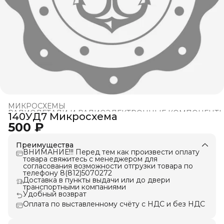
МИКРОСХЕМЫ
РАДИОДЕТАЛИ И РАДИОЭЛЕКТРОННЫЕ КОМПОНЕНТ
140УД7 Микросхема
Главная
›
500 ₽
Преимущества
ВНИМАНИЕ!!! Перед тем как произвести оплату
товара свяжитесь с менеджером для
согласования возможности отгрузки товара по
телефону 8(812)5070272
Доставка в пункты выдачи или до двери
транспортными компаниями
Удобный возврат
Оплата по выставленному счёту с НДС и без НДС