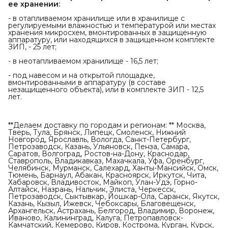
ее хранении:
- в отапливаемом хранилище или в хранилище с
регулируемыми влажностью и температурой или местах
хранения микросхем, вмонтированных в защищенную
аппаратуру, или находящихся в защищенном комплекте
ЗИП, - 25 лет;
- в неотапливаемом хранилище - 16,5 лет;
- под навесом и на открытой площадке,
вмонтированными в аппаратуру (в составе
незащищенного объекта), или в комплекте ЗИП - 12,5
лет.
**Делаем доставку по городам и регионам: ** Москва,
Тверь, Тула, Брянск, Липецк, Смоленск, Нижний
Новгород, Ярославль, Вологда, Санкт-Петербург,
Петрозаводск, Казань, Ульяновск, Пенза, Самара,
Саратов, Волгоград, Ростов-на-Дону, Краснодар,
Ставрополь, Владикавказ, Махачкала, Уфа, Оренбург,
Челябинск, Мурманск, Салехард, Ханты-Мансийск, Омск,
Тюмень, Барнаул, Абакан, Красноярск, Иркутск, Чита,
Хабаровск, Владивосток, Майкоп, Улан-Удэ, Горно-
Алтайск, Назрань, Нальчик, Элиста, Черкесск,
Петрозаводск, Сыктывкар, Йошкар-Ола, Саранск, Якутск,
Казань, Кызыл, Ижевск, Чебоксары, Благовещенск,
Архангельск, Астрахань, Белгород, Владимир, Воронеж,
Иваново, Калининград, Калуга, Петропавловск-
Камчатский, Кемерово, Киров, Кострома, Курган, Курск,