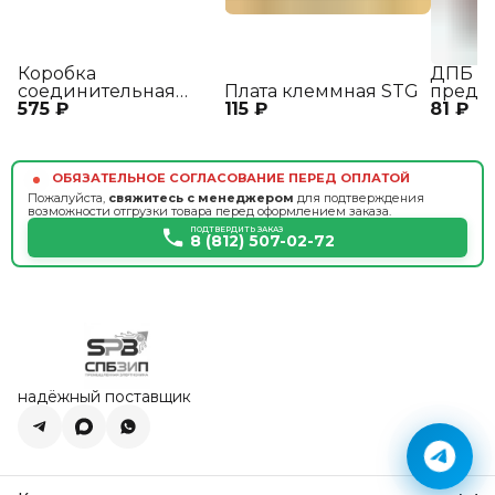
Коробка
ДПБ Д
соединительная
Плата клеммная STG
предо
575 ₽
КС3-2
115 ₽
81 ₽
ОБЯЗАТЕЛЬНОЕ СОГЛАСОВАНИЕ ПЕРЕД ОПЛАТОЙ
Пожалуйста,
свяжитесь с менеджером
для подтверждения
возможности отгрузки товара перед оформлением заказа.
ПОДТВЕРДИТЬ ЗАКАЗ
8 (812) 507-02-72
надёжный поставщик