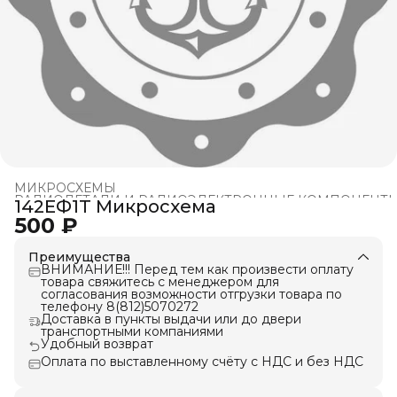
МИКРОСХЕМЫ
РАДИОДЕТАЛИ И РАДИОЭЛЕКТРОННЫЕ КОМПОНЕНТ
142ЕФ1Т Микросхема
Главная
›
500 ₽
Преимущества
ВНИМАНИЕ!!! Перед тем как произвести оплату
товара свяжитесь с менеджером для
согласования возможности отгрузки товара по
телефону 8(812)5070272
Доставка в пункты выдачи или до двери
транспортными компаниями
Удобный возврат
Оплата по выставленному счёту с НДС и без НДС