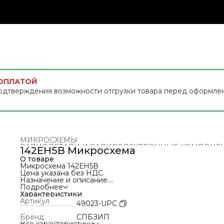
 ОПЛАТОЙ
одтверждения возможности отгрузки товара перед оформле
МИКРОСХЕМЫ
РАДИОДЕТАЛИ И РАДИОЭЛЕКТРОННЫЕ КОМПОНЕ
142ЕН5В Микросхема
Главная
›
О товаре
Микросхема 142ЕН5В
Цена указана без НДС.
Назначение и описание.
Микросхемы 142ЕН5В представляют собой мощные
Подробнее
стабилизаторы напряжения с фиксированными выходн
Характеристики
напряжениями положительной полярности +5 В и токо
Артикул
49023-UPC
нагрузки до 2 А.
Имеют встроенную защиту от короткого замыкания, за
Бренд
СПБЗИП
от перегрузок по току и от перегрева кристалла.