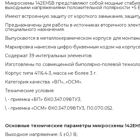
Микросхемы 142ЕН5В представляют собой мощные стабил
выходными напряжениями положительной полярности +5 В 
Имеют встроенную защиту от короткого замыкания, защиту 
Предназначены для работы в источниках вторичного эле
специального назначения.
Выпускаются в металлокерамическом корпусе для монтажа
Маркировка нанесена цифро-буквенным кодом на корпус
Содержат 39 интегральных элементов.
Изготовлены по совмещенной биполярно-полевой техноло
Корпус типа 4116.4-3, масса не более 3 г.
Категория качества: «ВП», «ОСМ».
Технические условия:
\ - приемка «ВП» бК0.347.098ТУ3;
\ - приемка «ОСМ» бК0.347.098ТУ3, П0.070.052.
Основные технические параметры микросхемы 142ЕН5
Выходное напряжение: 5 ±0,1 В;