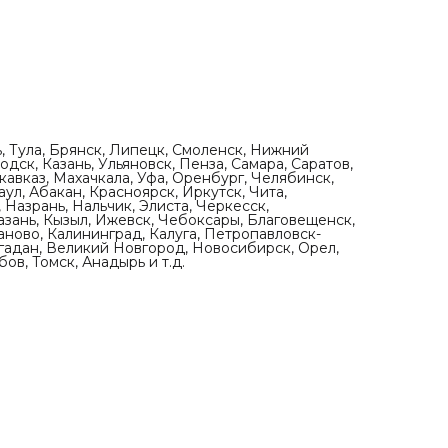
ь, Тула, Брянск, Липецк, Смоленск, Нижний
дск, Казань, Ульяновск, Пенза, Самара, Саратов,
кавказ, Махачкала, Уфа, Оренбург, Челябинск,
ул, Абакан, Красноярск, Иркутск, Чита,
 Назрань, Нальчик, Элиста, Черкесск,
азань, Кызыл, Ижевск, Чебоксары, Благовещенск,
аново, Калининград, Калуга, Петропавловск-
агадан, Великий Новгород, Новосибирск, Орел,
ов, Томск, Анадырь и т.д.