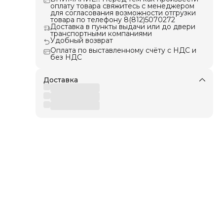
оплату товара свяжитесь с менеджером
для согласования возможности отгрузки
товара по телефону 8(812)5070272
тажа
Доставка в пункты выдачи или до двери
транспортными компаниями
пусе
Удобный возврат
Оплата по выставленному счёту с НДС и
без НДС
Доставка
:
ерь,
ард,
ста,
нск,