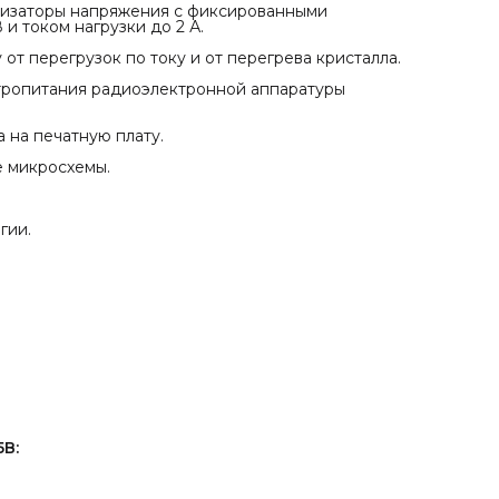
изаторы напряжения с фиксированными
Якутск, Казань, Кызыл, Ижевск, Чебоксары, Благовещен
и током нагрузки до 2 А.
Архангельск, Астрахань, Белгород, Владимир, Воронеж,
Иваново, Калининград, Калуга, Петропавловск-Камчатс
от перегрузок по току и от перегрева кристалла.
Кемерово, Киров, Кострома, Курган, Курск, Магадан,
Великий Новгород, Новосибирск, Орел, Пермь, Псков,
ктропитания радиоэлектронной аппаратуры
Рязань, Южно-Сахалинск, Екатеринбург, Тамбов, Томск,
Анадырь и т.д.
 на печатную плату.
е микросхемы.
гии.
В: