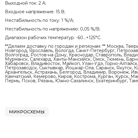
Выходной ток: 2 А;
Входное напряжение: 15 В;
Нестабильность по току: 1 %/А;
Нестабильность по напряжению: 0,05 %/В;
Диапазон рабочих температур: -60...+125°С.
**Делаем доставку по городам и регионам: ** Москва, Твер
Новгород, Ярославль, Вологда, Санкт-Петербург, Петрозаво
Волгоград, Ростов-на-Дону, Краснодар, Ставрополь, Влади
Мурманск, Салехард, Ханты-Мансийск, Омск, Тюмень, Барна
Хабаровск, Владивосток, Майкоп, Улан-Удэ, Горно-Алтайск,
Петрозаводск, Сыктывкар, Йошкар-Ола, Саранск, Якутск, К
Архангельск, Астрахань, Белгород, Владимир, Воронеж, Ив
Камчатский, Кемерово, Киров, Кострома, Курган, Курск, М
Пермь, Псков, Рязань, Южно-Сахалинск, Екатеринбург, Тамб
МИКРОСХЕМЫ