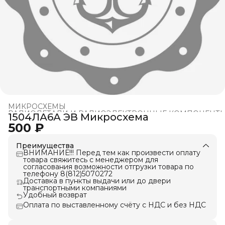
МИКРОСХЕМЫ
РАДИОДЕТАЛИ И РАДИОЭЛЕКТРОННЫЕ КОМПОНЕНТ
1504ЛА6А ЭВ Микросхема
Главная
›
500 ₽
Преимущества
ВНИМАНИЕ!!! Перед тем как произвести оплату
товара свяжитесь с менеджером для
согласования возможности отгрузки товара по
телефону 8(812)5070272
Доставка в пункты выдачи или до двери
транспортными компаниями
Удобный возврат
Оплата по выставленному счёту с НДС и без НДС