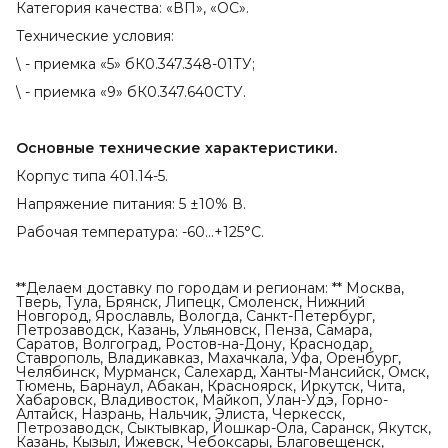
Категория качества: «ВП», «ОС».
Технические условия:
\ - приемка «5» бК0.347.348-01ТУ;
\ - приемка «9» бК0.347.640СТУ.
Основные технические характеристики.
Корпус типа 401.14-5.
Напряжение питания: 5 ±10% В.
Рабочая температура: -60...+125°С.
**Делаем доставку по городам и регионам: ** Москва,
Тверь, Тула, Брянск, Липецк, Смоленск, Нижний
Новгород, Ярославль, Вологда, Санкт-Петербург,
Петрозаводск, Казань, Ульяновск, Пенза, Самара,
Саратов, Волгоград, Ростов-на-Дону, Краснодар,
Ставрополь, Владикавказ, Махачкала, Уфа, Оренбург,
Челябинск, Мурманск, Салехард, Ханты-Мансийск, Омск,
Тюмень, Барнаул, Абакан, Красноярск, Иркутск, Чита,
Хабаровск, Владивосток, Майкоп, Улан-Удэ, Горно-
Алтайск, Назрань, Нальчик, Элиста, Черкесск,
Петрозаводск, Сыктывкар, Йошкар-Ола, Саранск, Якутск,
Казань, Кызыл, Ижевск, Чебоксары, Благовещенск,