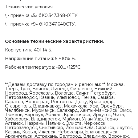
Технические условия:
\ - приемка «5» бК0.347.348-01ТУ;
\ - приемка «9» бК0.347.640СТУ.
Основные технические характеристики.
Корпус типа 401.14-5.
Напряжение питания: 5 ±10% В.
Рабочая температура: -60...+125°С.
**Делаем доставку по городам и регионам: ** Москва,
Тверь, Тула, Брянск, Липецк, Смоленск, Нижний
Новгород, Ярославль, Вологда, Санкт-Петербург,
Петрозаводск, Казань, Ульяновск, Пенза, Самара,
Саратов, Волгоград, Ростов-на-Дону, Краснодар,
Ставрополь, Владикавказ, Махачкала, Уфа, Оренбург,
Челябинск, Мурманск, Салехард, Ханты-Мансийск, Омск,
Тюмень, Барнаул, Абакан, Красноярск, Иркутск, Чита,
Хабаровск, Владивосток, Майкоп, Улан-Удэ, Горно-
Алтайск, Назрань, Нальчик, Элиста, Черкесск,
Петрозаводск, Сыктывкар, Йошкар-Ола, Саранск, Якутск,
Казань, Кызыл, Ижевск, Чебоксары, Благовещенск,
Архангельск, Астрахань, Белгород, Владимир, Воронеж,