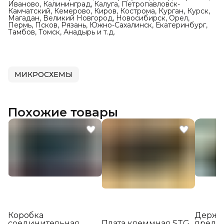
Иваново, Калининград, Калуга, Петропавловск-
Камчатский, Кемерово, Киров, Кострома, Курган, Курск,
Магадан, Великий Новгород, Новосибирск, Орел,
Пермь, Псков, Рязань, Южно-Сахалинск, Екатеринбург,
Тамбов, Томск, Анадырь и т.д.
МИКРОСХЕМЫ
Похожие товары
Коробка
Держа
соединительная
Плата клеммная STG
предо