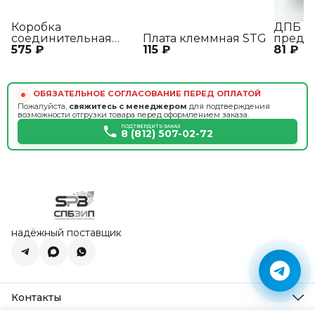
Коробка
ДПБ Д
соединительная
Плата клеммная STG
предо
575 ₽
КС3-2
115 ₽
81 ₽
ОБЯЗАТЕЛЬНОЕ СОГЛАСОВАНИЕ ПЕРЕД ОПЛАТОЙ
Пожалуйста,
свяжитесь с менеджером
для подтверждения
возможности отгрузки товара перед оформлением заказа.
ПОДТВЕРДИТЬ ЗАКАЗ
8 (812) 507-02-72
надёжный поставщик
Контакты