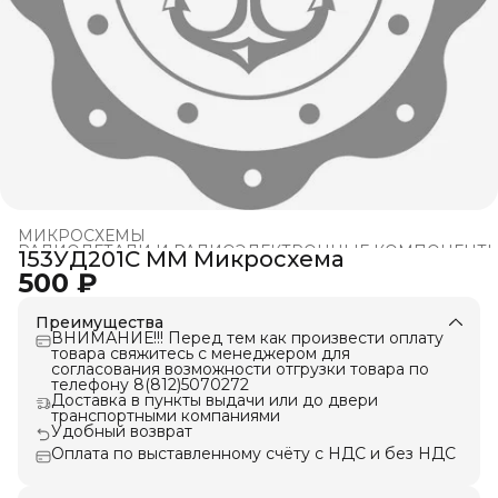
МИКРОСХЕМЫ
РАДИОДЕТАЛИ И РАДИОЭЛЕКТРОННЫЕ КОМПОНЕНТ
153УД201С ММ Микросхема
Главная
›
500 ₽
Преимущества
ВНИМАНИЕ!!! Перед тем как произвести оплату
товара свяжитесь с менеджером для
согласования возможности отгрузки товара по
телефону 8(812)5070272
Доставка в пункты выдачи или до двери
транспортными компаниями
Удобный возврат
Оплата по выставленному счёту с НДС и без НДС