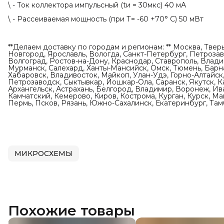
\ - Ток коллектора импульсный (tи = 30мкс) 40 мА
\ - Рассеиваемая мощность (при Т= -60 +70° С) 50 мВт
**Делаем доставку по городам и регионам: ** Москва, Твер
Новгород, Ярославль, Вологда, Санкт-Петербург, Петрозаво
Волгоград, Ростов-на-Дону, Краснодар, Ставрополь, Влади
Мурманск, Салехард, Ханты-Мансийск, Омск, Тюмень, Барна
Хабаровск, Владивосток, Майкоп, Улан-Удэ, Горно-Алтайск,
Петрозаводск, Сыктывкар, Йошкар-Ола, Саранск, Якутск, К
Архангельск, Астрахань, Белгород, Владимир, Воронеж, Ив
Камчатский, Кемерово, Киров, Кострома, Курган, Курск, М
Пермь, Псков, Рязань, Южно-Сахалинск, Екатеринбург, Тамб
МИКРОСХЕМЫ
Похожие товары