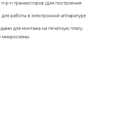
n-p-n транзисторов (для построения
Анадырь и т.д.
 для работы в электронной аппаратуре
одами для монтажа на печатную плату.
е микросхемы.