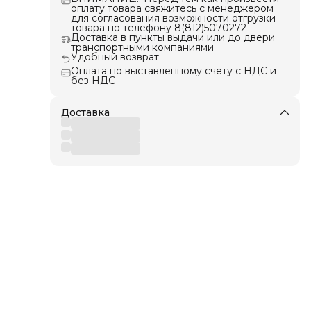
оплату товара свяжитесь с менеджером
для согласования возможности отгрузки
пусе
товара по телефону 8(812)5070272
Доставка в пункты выдачи или до двери
транспортными компаниями
Удобный возврат
Оплата по выставленному счёту с НДС и
без НДС
Доставка
ерь,
ард,
ста,
нск,
ск,
кий,