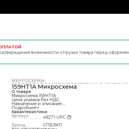
 ОПЛАТОЙ
одтверждения возможности отгрузки товара перед оформле
МИКРОСХЕМЫ
РАДИОДЕТАЛИ И РАДИОЭЛЕКТРОННЫЕ КОМПОНЕ
159НТ1А Микросхема
Главная
›
О товаре
Микросхема 159НТ1А
Цена указана без НДС.
Назначение и описание.
Микросхемы 159НТ1А представляют собой матрицу из 
Подробнее
n-p-n транзисторов (для построения дифференциальны
Характеристики
усилителей).
Артикул
49271-UPC
Произведены по биполярной технологии и предназна
для работы в электронной аппаратуре специального
Бренд
СПБЗИП
назначения.