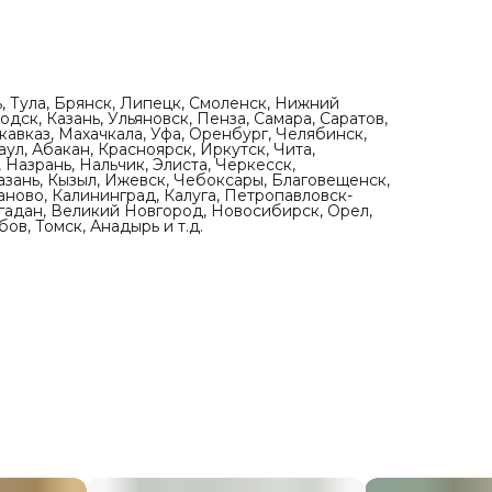
ь, Тула, Брянск, Липецк, Смоленск, Нижний
дск, Казань, Ульяновск, Пенза, Самара, Саратов,
кавказ, Махачкала, Уфа, Оренбург, Челябинск,
ул, Абакан, Красноярск, Иркутск, Чита,
 Назрань, Нальчик, Элиста, Черкесск,
азань, Кызыл, Ижевск, Чебоксары, Благовещенск,
аново, Калининград, Калуга, Петропавловск-
агадан, Великий Новгород, Новосибирск, Орел,
ов, Томск, Анадырь и т.д.