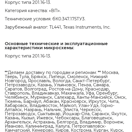
Корпус типа 201.16-13.
Категория качества: «ВП».
Технические условия: бК0.347.175ТУ3.
Зарубежный аналог: TL441, Texas Instruments, Inc.
Основные технические и эксплуатационные 
характеристики микросхемы:
Корпус типа 201.16-13.
**Делаем доставку по городам и регионам: ** Москва,
Тверь, Тула, Брянск, Липецк, Смоленск, Нижний
Новгород, Ярославль, Вологда, Санкт-Петербург,
Петрозаводск, Казань, Ульяновск, Пенза, Самара,
Саратов, Волгоград, Ростов-на-Дону, Краснодар,
Ставрополь, Владикавказ, Махачкала, Уфа, Оренбург,
Челябинск, Мурманск, Салехард, Ханты-Мансийск, Омск,
Тюмень, Барнаул, Абакан, Красноярск, Иркутск, Чита,
Хабаровск, Владивосток, Майкоп, Улан-Удэ, Горно-
Алтайск, Назрань, Нальчик, Элиста, Черкесск,
Петрозаводск, Сыктывкар, Йошкар-Ола, Саранск, Якутск,
Казань, Кызыл, Ижевск, Чебоксары, Благовещенск,
Архангельск, Астрахань, Белгород, Владимир, Воронеж,
Иваново, Калининград, Калуга, Петропавловск-
Камчатский, Кемерово, Киров, Кострома, Курган, Курск,