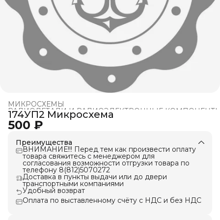
МИКРОСХЕМЫ
РАДИОДЕТАЛИ И РАДИОЭЛЕКТРОННЫЕ КОМПОНЕНТ
174УП2 Микросхема
Главная
›
500 ₽
Преимущества
ВНИМАНИЕ!!! Перед тем как произвести оплату
товара свяжитесь с менеджером для
согласования возможности отгрузки товара по
телефону 8(812)5070272
Доставка в пункты выдачи или до двери
транспортными компаниями
Удобный возврат
Оплата по выставленному счёту с НДС и без НДС