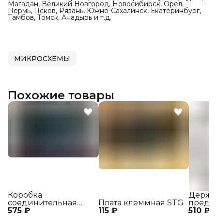
Магадан, Великий Новгород, Новосибирск, Орел,
Пермь, Псков, Рязань, Южно-Сахалинск, Екатеринбург,
Тамбов, Томск, Анадырь и т.д.
МИКРОСХЕМЫ
Похожие товары
Коробка
Держа
соединительная
Плата клеммная STG
предо
575 ₽
КС3-2
115 ₽
510 ₽
ДПВ