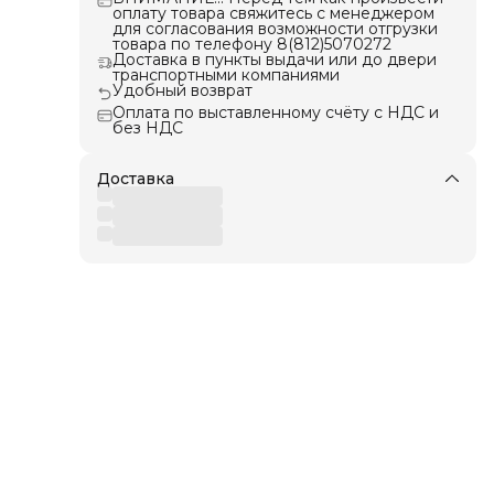
а
оплату товара свяжитесь с менеджером
для согласования возможности отгрузки
ов с
товара по телефону 8(812)5070272
Доставка в пункты выдачи или до двери
транспортными компаниями
Удобный возврат
Оплата по выставленному счёту с НДС и
без НДС
Доставка
ерь,
ард,
ста,
нск,
ск,
кий,