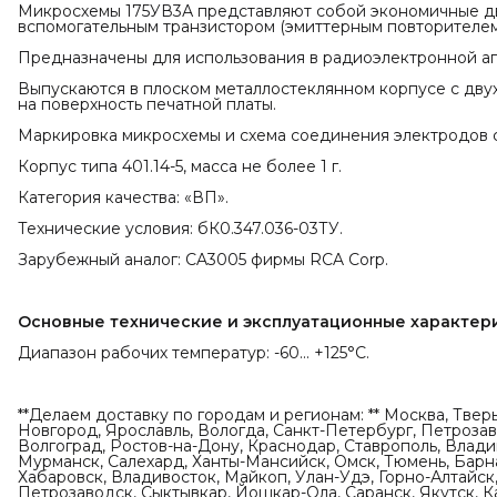
Микросхемы 175УВ3А представляют собой экономичные д
вспомогательным транзистором (эмиттерным повторителем
Предназначены для использования в радиоэлектронной а
Выпускаются в плоском металлостеклянном корпусе с дв
на поверхность печатной платы.
Маркировка микросхемы и схема соединения электродов с
Корпус типа 401.14-5, масса не более 1 г.
Категория качества: «ВП».
Технические условия: бК0.347.036-03ТУ.
Зарубежный аналог: CA3005 фирмы RCA Corp.
Основные технические и эксплуатационные характер
Диапазон рабочих температур: -60... +125°С.
**Делаем доставку по городам и регионам: ** Москва, Твер
Новгород, Ярославль, Вологда, Санкт-Петербург, Петрозаво
Волгоград, Ростов-на-Дону, Краснодар, Ставрополь, Влади
Мурманск, Салехард, Ханты-Мансийск, Омск, Тюмень, Барна
Хабаровск, Владивосток, Майкоп, Улан-Удэ, Горно-Алтайск,
Петрозаводск, Сыктывкар, Йошкар-Ола, Саранск, Якутск, К