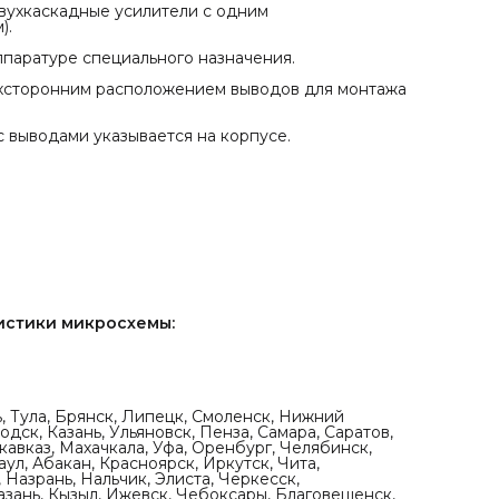
вухкаскадные усилители с одним
).
ппаратуре специального назначения.
ухсторонним расположением выводов для монтажа
 выводами указывается на корпусе.
истики микросхемы:
ь, Тула, Брянск, Липецк, Смоленск, Нижний
дск, Казань, Ульяновск, Пенза, Самара, Саратов,
кавказ, Махачкала, Уфа, Оренбург, Челябинск,
ул, Абакан, Красноярск, Иркутск, Чита,
 Назрань, Нальчик, Элиста, Черкесск,
азань, Кызыл, Ижевск, Чебоксары, Благовещенск,