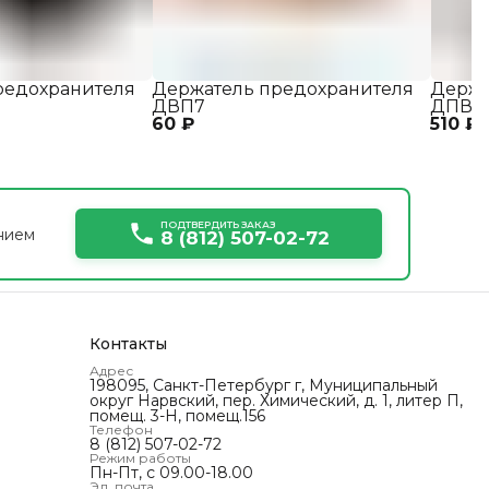
редохранителя
Держатель предохранителя
Держа
ДВП7
ДПВ
60 ₽
510 ₽
ПОДТВЕРДИТЬ ЗАКАЗ
нием
8 (812) 507-02-72
Контакты
Адрес
198095, Санкт-Петербург г, Муниципальный
округ Нарвский‚ пер. Химический, д. 1, литер П,
помещ. 3-Н, помещ.156
Телефон
8 (812) 507-02-72
Режим работы
Пн-Пт, с 09.00-18.00
Эл. почта