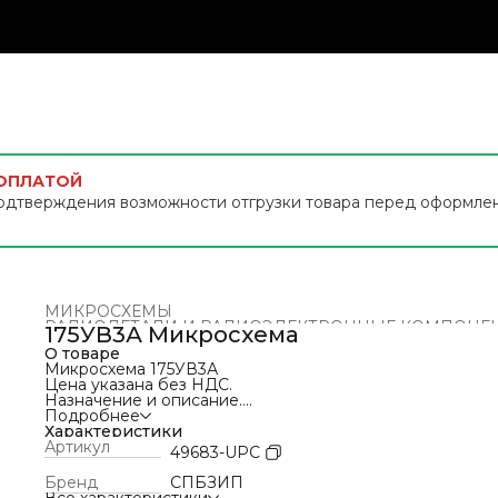
 ОПЛАТОЙ
одтверждения возможности отгрузки товара перед оформле
МИКРОСХЕМЫ
РАДИОДЕТАЛИ И РАДИОЭЛЕКТРОННЫЕ КОМПОНЕ
175УВ3А Микросхема
Главная
›
О товаре
Микросхема 175УВ3А
Цена указана без НДС.
Назначение и описание.
Микросхемы 175УВ3А представляют собой экономичны
Подробнее
двухкаскадные усилители с одним вспомогательным
Характеристики
транзистором (эмиттерным повторителем).
Артикул
49683-UPC
Предназначены для использования в радиоэлектронно
аппаратуре специального назначения.
Бренд
СПБЗИП
Выпускаются в плоском металлостеклянном корпусе с