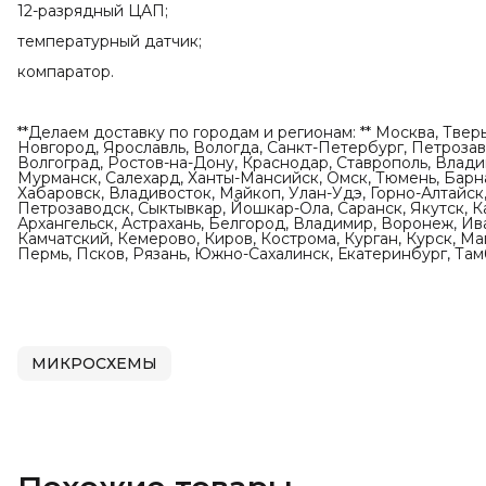
12-разрядный ЦАП;
температурный датчик;
компаратор.
**Делаем доставку по городам и регионам: ** Москва, Твер
Новгород, Ярославль, Вологда, Санкт-Петербург, Петрозаво
Волгоград, Ростов-на-Дону, Краснодар, Ставрополь, Влади
Мурманск, Салехард, Ханты-Мансийск, Омск, Тюмень, Барна
Хабаровск, Владивосток, Майкоп, Улан-Удэ, Горно-Алтайск,
Петрозаводск, Сыктывкар, Йошкар-Ола, Саранск, Якутск, К
Архангельск, Астрахань, Белгород, Владимир, Воронеж, Ив
Камчатский, Кемерово, Киров, Кострома, Курган, Курск, М
Пермь, Псков, Рязань, Южно-Сахалинск, Екатеринбург, Тамб
МИКРОСХЕМЫ