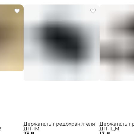
Держатель предохранителя
Держатель п
3
ДП-1М
ДП-1ЦМ
23 ₽
17 ₽