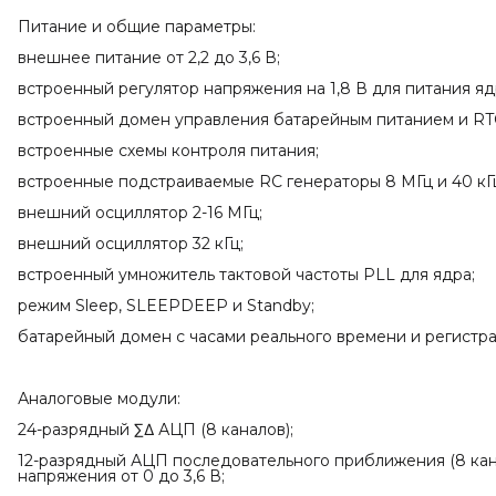
Питание и общие параметры:
внешнее питание от 2,2 до 3,6 В;
встроенный регулятор напряжения на 1,8 В для питания яд
встроенный домен управления батарейным питанием и RT
встроенные схемы контроля питания;
встроенные подстраиваемые RC генераторы 8 МГц и 40 кГ
внешний осциллятор 2-16 МГц;
внешний осциллятор 32 кГц;
встроенный умножитель тактовой частоты PLL для ядра;
режим Sleep, SLEEPDEEP и Standby;
батарейный домен с часами реального времени и регистр
Аналоговые модули:
24-разрядный ∑Δ АЦП (8 каналов);
12-разрядный АЦП последовательного приближения (8 кан
напряжения от 0 до 3,6 В;