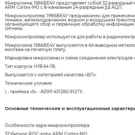
Микросхема 1986ВЕ4У представляет собой 32-разрядный 
ARM Cortex-M0 с 8-канальным 24-разрядным ∑Δ АЦП.
Микроконтроллер 1986ВЕ4У предназначен для применения
технике, железнодорожном, водном и воздушном транспор
организующего сбор и первичную обработку информации
сигналы.
Микроконтроллер используется для работы в радиоэлектр
Микросхема 1986ВЕ4У выпускается в 64-выводном металл
монтажа на печатную плату.
Маркировка микросхемы и схема соединения электродов с
Тип корпуса: Н18.64-1В.
Выпускается с категорией качества «ВП».
Технические условия:
\ - приёмка «5» - АЕЯР.431280.912ТУ.
Основные технические и эксплуатационные характер
Особенности ядра микроконтроллера:
32-битное RISC-ядро ARM Cortex-M0;