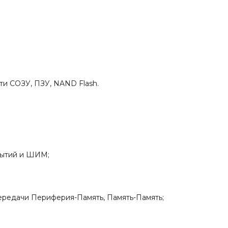
Красноярск, Иркутск, Чита, Хабаровск, Владивосток,
Майкоп, Улан-Удэ, Горно-Алтайск, Назрань, Нальчик, Эли
Черкесск, Петрозаводск, Сыктывкар, Йошкар-Ола, Сара
Якутск, Казань, Кызыл, Ижевск, Чебоксары, Благовещен
Архангельск, Астрахань, Белгород, Владимир, Воронеж,
Иваново, Калининград, Калуга, Петропавловск-Камчатс
Кемерово, Киров, Кострома, Курган, Курск, Магадан,
Великий Новгород, Новосибирск, Орел, Пермь, Псков,
Рязань, Южно-Сахалинск, Екатеринбург, Тамбов, Томск,
Анадырь и т.д.
и СОЗУ, ПЗУ, NAND Flash.
обытий и ШИМ;
ередачи Периферия-Память, Память-Память;