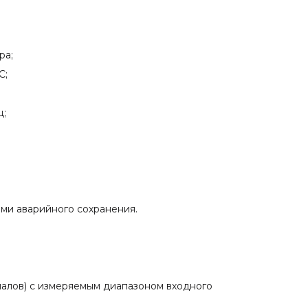
ра;
C;
ц;
ами аварийного сохранения.
алов) с измеряемым диапазоном входного