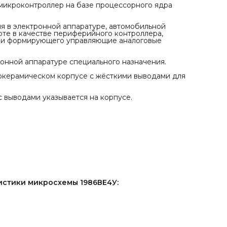
микроконтроллер на базе процессорного ядра
передачи Периферия-Память, Память-Память;
контроллер системной частоты.
Питание и общие параметры:
 в электронной аппаратуре, автомобильной
внешнее питание от 2,2 до 3,6 В;
те в качестве периферийного контроллера,
встроенный регулятор напряжения на 1,8 В для питани
 и формирующего управляющие аналоговые
ядра;
встроенный домен управления батарейным питанием и
RTC;
онной аппаратуре специального назначения.
встроенные схемы контроля питания;
встроенные подстраиваемые RC генераторы 8 МГц и 4
окерамическом корпусе с жёсткими выводами для
кГц;
внешний осциллятор 2-16 МГц;
внешний осциллятор 32 кГц;
 выводами указывается на корпусе.
встроенный умножитель тактовой частоты PLL для ядра
режим Sleep, SLEEPDEEP и Standby;
батарейный домен с часами реального времени и
регистрами аварийного сохранения.
Аналоговые модули:
24-разрядный ∑Δ АЦП (8 каналов);
12-разрядный АЦП последовательного приближения (8
каналов) с измеряемым диапазоном входного напряже
от 0 до 3,6 В;
12-разрядный ЦАП;
температурный датчик;
компаратор.
истики микросхемы 1986ВЕ4У:
**Делаем доставку по городам и регионам: ** Москва, Тв
Тула, Брянск, Липецк, Смоленск, Нижний Новгород,
Ярославль, Вологда, Санкт-Петербург, Петрозаводск,
Казань, Ульяновск, Пенза, Самара, Саратов, Волгоград,
Ростов-на-Дону, Краснодар, Ставрополь, Владикавказ,
Махачкала, Уфа, Оренбург, Челябинск, Мурманск, Салех
Ханты-Мансийск, Омск, Тюмень, Барнаул, Абакан,