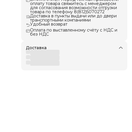
оплату товара свяжитесь с менеджером
ции
для согласования возможности отгрузки
товара по телефону 8(812)5070272
Доставка в пункты выдачи или до двери
я.
транспортными компаниями
Удобный возврат
ля
Оплата по выставленному счёту с НДС и
без НДС
ов с
Доставка
и