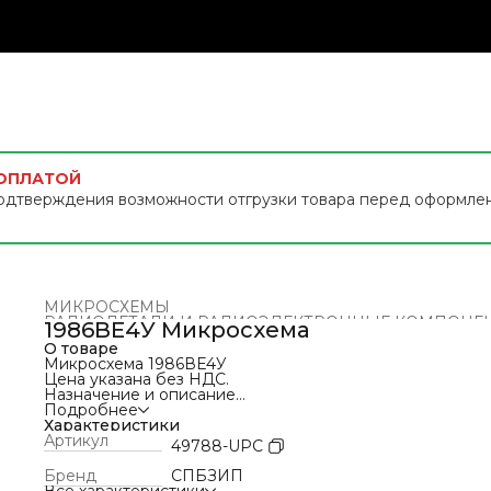
 ОПЛАТОЙ
одтверждения возможности отгрузки товара перед оформле
МИКРОСХЕМЫ
РАДИОДЕТАЛИ И РАДИОЭЛЕКТРОННЫЕ КОМПОНЕ
1986ВЕ4У Микросхема
Главная
›
О товаре
Микросхема 1986ВЕ4У
Цена указана без НДС.
Назначение и описание
Микросхема 1986ВЕ4У представляет собой 32-разрядн
Подробнее
микроконтроллер на базе процессорного ядра ARM Cor
Характеристики
M0 с 8-канальным 24-разрядным ∑Δ АЦП.
Артикул
49788-UPC
Микроконтроллер 1986ВЕ4У предназначен для
применения в электронной аппаратуре, автомобильной
Бренд
СПБЗИП
технике, железнодорожном, водном и воздушном