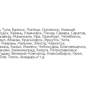
ь, Тула, Брянск, Липецк, Смоленск, Нижний
дск, Казань, Ульяновск, Пенза, Самара, Саратов,
кавказ, Махачкала, Уфа, Оренбург, Челябинск,
ул, Абакан, Красноярск, Иркутск, Чита,
 Назрань, Нальчик, Элиста, Черкесск,
азань, Кызыл, Ижевск, Чебоксары, Благовещенск,
аново, Калининград, Калуга, Петропавловск-
агадан, Великий Новгород, Новосибирск, Орел,
ов, Томск, Анадырь и т.д.