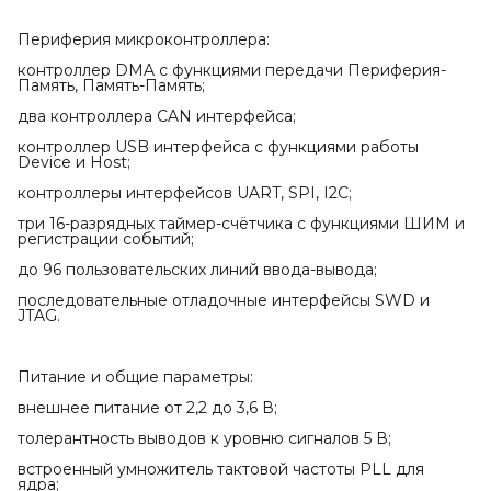
Периферия микроконтроллера:
контроллер DMA с функциями передачи Периферия-
Память, Память-Память;
два контроллера CAN интерфейса;
контроллер USB интерфейса с функциями работы
Device и Host;
контроллеры интерфейсов UART, SPI, I2C;
три 16-разрядных таймер-счётчика с функциями ШИМ и
регистрации событий;
до 96 пользовательских линий ввода-вывода;
последовательные отладочные интерфейсы SWD и
JTAG.
Питание и общие параметры:
внешнее питание от 2,2 до 3,6 В;
толерантность выводов к уровню сигналов 5 В;
встроенный умножитель тактовой частоты PLL для
ядра;