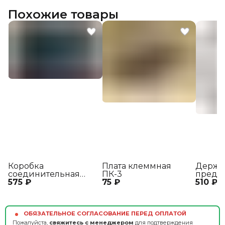
Похожие товары
Коробка
Плата клеммная
Держа
соединительная
ПК-3
предо
575 ₽
КС3-2
75 ₽
510 ₽
ДПВ
ОБЯЗАТЕЛЬНОЕ СОГЛАСОВАНИЕ ПЕРЕД ОПЛАТОЙ
Пожалуйста,
свяжитесь с менеджером
для подтверждения