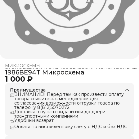
МИКРОСХЕМЫ
РАДИОДЕТАЛИ И РАДИОЭЛЕКТРОННЫЕ КОМПОНЕНТ
1986ВЕ94Т Микросхема
Главная
›
1 000 ₽
Преимущества
ВНИМАНИЕ!!! Перед тем как произвести оплату
товара свяжитесь с менеджером для
согласования возможности отгрузки товара по
телефону 8(812)5070272
Доставка в пункты выдачи или до двери
транспортными компаниями
Удобный возврат
Оплата по выставленному счёту с НДС и без НДС