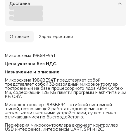
Доставка
О товаре
Характеристики
Микросхема 1986ВЕ94Т
Цена указана без НДС.
Назначение и описание
Микросхема 1986ВЕ94Т представляет собой
представляет собой 32-разрядный микроконтроллер
построенный на базе процессорного ядра ARM Cortex-
M3, содержащий 128 КБ памяти программ Flash-типа и 32
КБ ОЗУ.
Микроконтроллер 1986ВЕ94Т с гибкой системной
шиной, позволяющей работать одновременно с
несколькими внешними устройствами, существенно
отличающимися по быстродействию.
Периферия микроконтроллера включает контроллер
USB интерфейса, интерфейсы UART, SPI и I2C,