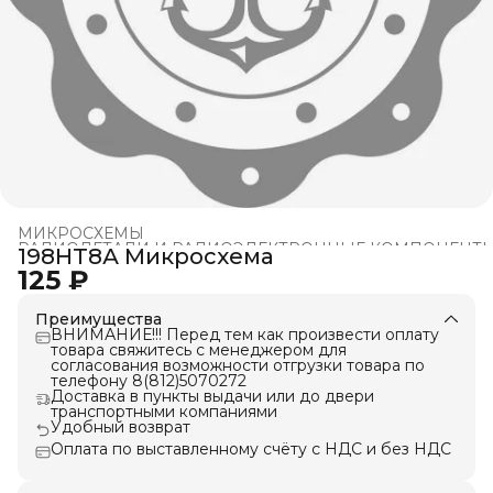
МИКРОСХЕМЫ
РАДИОДЕТАЛИ И РАДИОЭЛЕКТРОННЫЕ КОМПОНЕНТ
198НТ8А Микросхема
Главная
›
125 ₽
Преимущества
ВНИМАНИЕ!!! Перед тем как произвести оплату
товара свяжитесь с менеджером для
согласования возможности отгрузки товара по
телефону 8(812)5070272
Доставка в пункты выдачи или до двери
транспортными компаниями
Удобный возврат
Оплата по выставленному счёту с НДС и без НДС