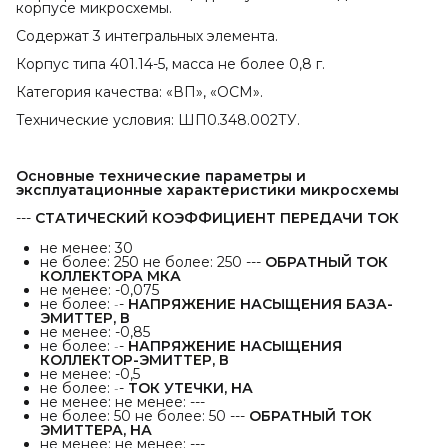
корпусе микросхемы.
Содержат 3 интегральных элемента.
Корпус типа 401.14-5, масса не более 0,8 г.
Категория качества: «ВП», «ОСМ».
Технические условия: ШП0.348.002ТУ.
Основные технические параметры и 
эксплуатационные характеристики микросхемы
---
СТАТИЧЕСКИЙ КОЭФФИЦИЕНТ ПЕРЕДАЧИ ТОК
не менее: 30
не более: 250
не более: 250 ---
ОБРАТНЫЙ ТОК 
КОЛЛЕКТОРА МКА
не менее: -0,075
не более:
-
НАПРЯЖЕНИЕ НАСЫЩЕНИЯ БАЗА-
-
ЭМИТТЕР, В
не менее: -0,85
не более:
-
НАПРЯЖЕНИЕ НАСЫЩЕНИЯ 
-
КОЛЛЕКТОР-ЭМИТТЕР, В
не менее: -0,5
не более:
-
ТОК УТЕЧКИ, НА
-
не менее:
не менее: ---
не более: 50
не более: 50 ---
ОБРАТНЫЙ ТОК 
ЭМИТТЕРА, НА
не менее:
не менее: ---