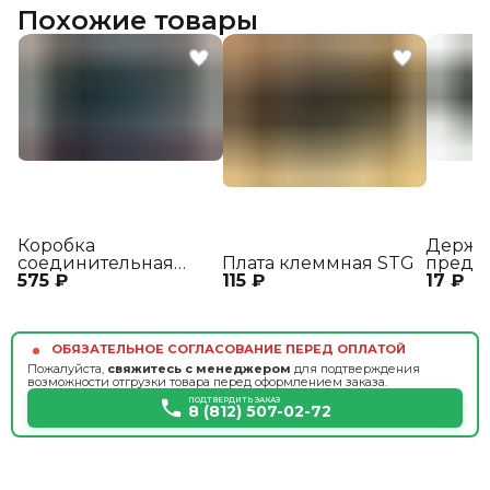
Похожие товары
Коробка
Держа
соединительная
Плата клеммная STG
предо
575 ₽
КС3-2
115 ₽
17 ₽
ДВП6
ОБЯЗАТЕЛЬНОЕ СОГЛАСОВАНИЕ ПЕРЕД ОПЛАТОЙ
Пожалуйста,
свяжитесь с менеджером
для подтверждения
возможности отгрузки товара перед оформлением заказа.
ПОДТВЕРДИТЬ ЗАКАЗ
8 (812) 507-02-72