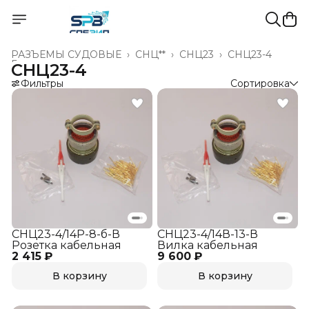
РАЗЪЁМЫ СУДОВЫЕ
›
СНЦ**
›
СНЦ23
›
СНЦ23-4
Главная
›
СНЦ23-4
Фильтры
Сортировка
СНЦ23-4/14Р-8-б-В
СНЦ23-4/14В-13-В
Розетка кабельная
Вилка кабельная
2 415 ₽
9 600 ₽
В корзину
В корзину