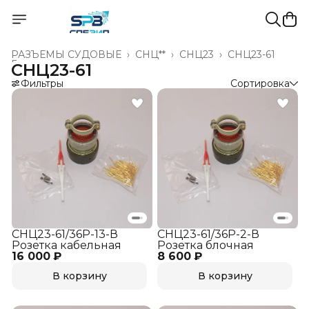
РАЗЪЁМЫ СУДОВЫЕ
›
СНЦ**
›
СНЦ23
›
СНЦ23-61
Главная
›
СНЦ23-61
Фильтры
Сортировка
СНЦ23-61/36Р-13-В
СНЦ23-61/36Р-2-В
Розетка кабельная
Розетка блочная
16 000 ₽
8 600 ₽
В корзину
В корзину